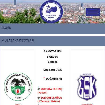
LİGLER
MÜSABAKA DETAYLARI
1.AMATÖR LİGİ
B GRUBU
2.HAFTA
Maç Kodu: 7106
DOĞANHİSAR
MUSTAFA ERGENÇ
(Hakem)
BURHAN DEMİRAL
(1.Yardımcı Hakem)