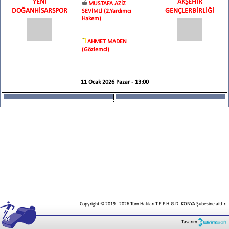
YENİ
AKŞEHİR
MUSTAFA AZİZ
DOĞANHİSARSPOR
GENÇLERBİRLİĞİ
SEVİMLİ (2.Yardımcı
Hakem)
AHMET MADEN
(Gözlemci)
11 Ocak 2026 Pazar - 13:00
Copyright © 2019
-
2026
Tüm Hakları T.F.F.H.G.D. KONYA Şubesine aittir.
Tasarım