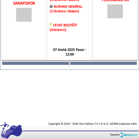
TÜMOSANSPOR
(1.Yardımcı Hakem)
SANAYİSPOR
BURHAN DEMİRAL
(2.Yardımcı Hakem)
CEVAT KOÇYİĞİT
(Gözlemci)
07 Aralık 2025 Pazar -
12:00
Copyright © 2019
-
2026
Tüm Hakları T.F.F.H.G.D. KONYA Şubesine aittir.
Tasarım