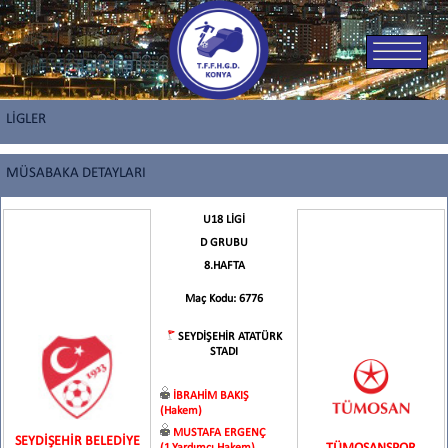
LİGLER
MÜSABAKA DETAYLARI
U18 LİGİ
D GRUBU
8.HAFTA
Maç Kodu: 6776
SEYDİŞEHİR ATATÜRK
STADI
İBRAHİM BAKIŞ
(Hakem)
MUSTAFA ERGENÇ
SEYDİŞEHİR BELEDİYE